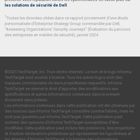
les solutions de sécurité de Dell
.
1
Toutes les données citées dans ce rapport proviennent d'une étude
personnalisée d'Enterprise Strategy Group commandée par Dell,
“Assessing Organizations’ Security Journeys” (Évaluation du parcours
des entreprises en matière de sécurité), janvier 2024.
©2025 TechTarget, Inc. Tous droits réservés. Le nom et le logo Informa
TechTarget sont soumis à licence. Tous les autres logos sont des
marques commerciales de leurs propriétaires respectifs. Informa
TechTarget se réserve le droit d'apporter des modifications aux
spécifications et autres informations contenues dans le présent
document sans préavis.
Les informations contenues dans cette publication ont été obtenues par
des sources que Informa TechTarget considère comme fiables, mais ne
sont pas garanties par Informa TechTarget. Cette publication peut
contenir des opinions d'Informa TechTarget susceptibles d'être
modifiées. Cette publication peut inclure des prévisions, des projections
et d'autres déclarations prédictives qui représentent les hypothèses et
les attentes d'Informa TechTarget à la lumière des informations